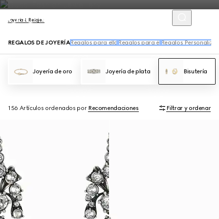
Joyería & Relojes
REGALOS DE JOYERÍA
Regalos para ella
Regalos para él
Regalos Personaliza
Joyería de oro
Joyería de plata
Bisutería
156 Artículos
ordenados por
Recomendaciones
Filtrar y ordenar