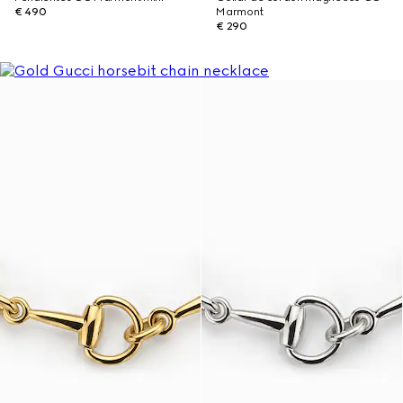
€ 490
Marmont
€ 290