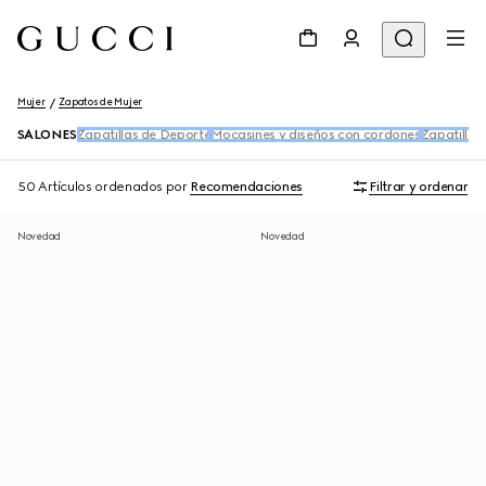
Mujer
Zapatos de Mujer
SALONES
Zapatillas de Deporte
Mocasines y diseños con cordones
Zapatillas
50 Artículos
ordenados por
Recomendaciones
Filtrar y ordenar
Novedad
Novedad