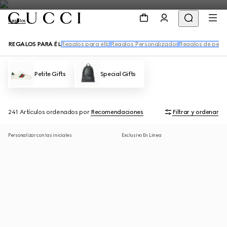
Regalos
REGALOS PARA ÉL
Regalos para ella
Regalos Personalizados
Regalos de perfu
Petite Gifts
Special Gifts
241 Artículos
ordenados por
Recomendaciones
Filtrar y ordenar
Personalizar con las iniciales
Exclusivo En Línea