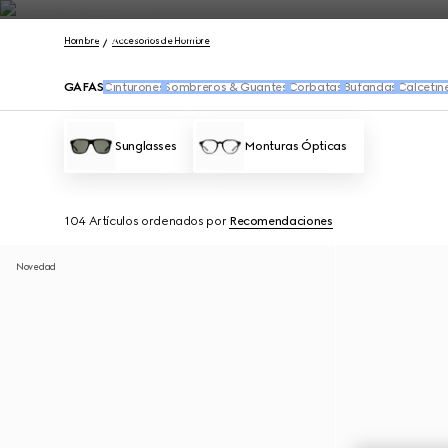
Póngase en contacto con nosotros
Hombre
Accesorios de Hombre
GAFAS
Cinturones
Sombreros & Guantes
Corbatas
Bufandas
Calcetin
Sunglasses
Monturas Ópticas
104 Artículos
ordenados por
Recomendaciones
Novedad