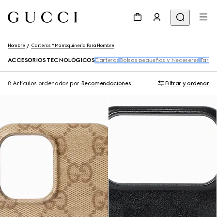
Hombre
Carteras Y Marroquinería Para Hombre
ACCESORIOS TECNOLÓGICOS
Carteras
Bolsos pequeños y Neceseres
Tarjet
8 Artículos
ordenados por
Recomendaciones
Filtrar y ordenar