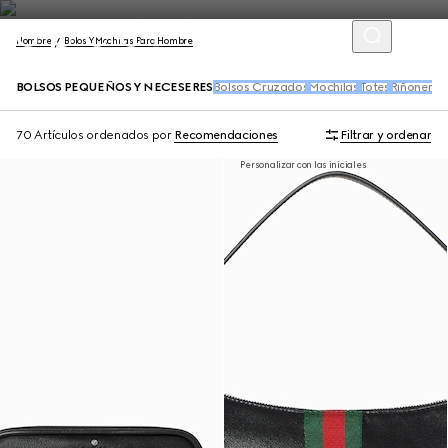
Hombre
Bolos Y Mochilas Para Hombre
BOLSOS PEQUEÑOS Y NECESERES
Bolsos Cruzados
Mochilas
Totes
Riñoneras
70 Artículos
ordenados por
Recomendaciones
Filtrar y ordenar
Personalizar con las iniciales