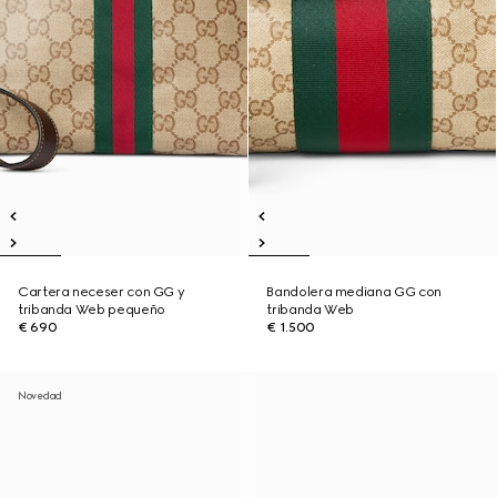
Cartera neceser con GG y
Bandolera mediana GG con
tribanda Web pequeño
tribanda Web
€ 690
€ 1.500
Novedad