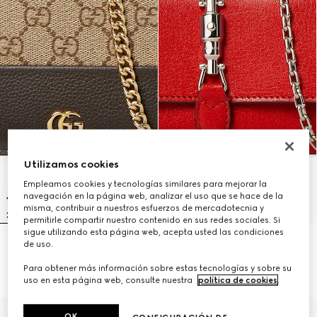
Utilizamos cookies
Empleamos cookies y tecnologías similares para mejorar la
navegación en la página web, analizar el uso que se hace de la
misma, contribuir a nuestros esfuerzos de mercadotecnia y
permitirle compartir nuestro contenido en sus redes sociales. Si
sigue utilizando esta página web, acepta usted las condiciones
de uso.
Cartera bicolor GG Marmont con
Cartera Gucci Jackie con cadena
cadena
€ 1.500
Para obtener más información sobre estas tecnologías y sobre su
€ 890
uso en esta página web, consulte nuestra
política de cookies
.
Personalizar con las iniciales
OK