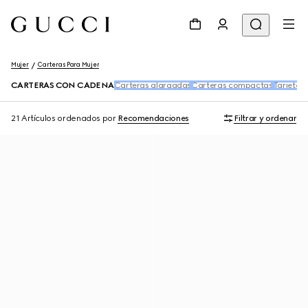
Mujer
Carteras Para Mujer
CARTERAS CON CADENA
Carteras alargadas
Carteras compactas
Tarjeter
21 Artículos
ordenados por
Recomendaciones
Filtrar y ordenar