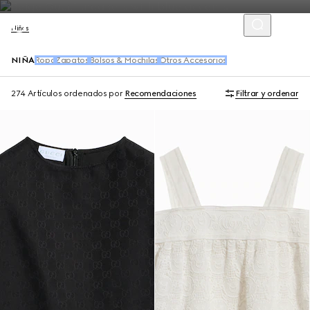
Niños
NIÑA
Ropa
Zapatos
Bolsos & Mochilas
Otros Accesorios
274 Artículos
ordenados por
Recomendaciones
Filtrar y ordenar