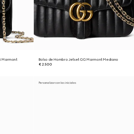
G Marmont
Bolso de Hombro Jetset GG Marmont Mediano
€ 2.500
Personalizar con las iniciales