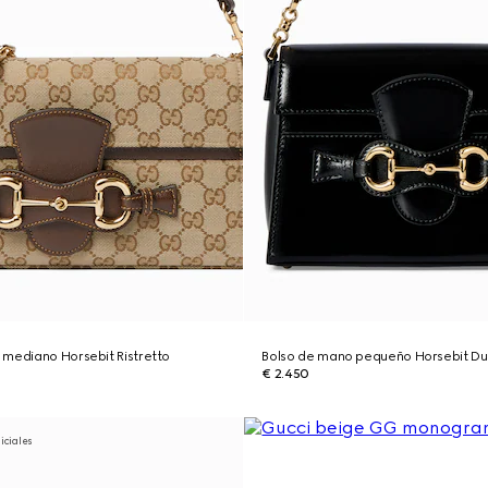
 mediano Horsebit Ristretto
Bolso de mano pequeño Horsebit D
€ 2.450
niciales