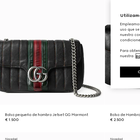
Utilizam
Empleamos 
uso que se
nuestro con
condicione
Para obten
nuestra
po
Bolso pequeño de hombro Jetset GG Marmont
Bolso de Hombr
€ 1.500
€ 2.500
Novedad
Novedad