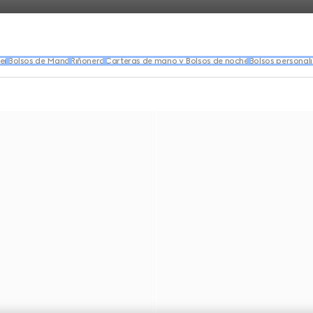
er
Bolsos de Mano
Riñonera
Carteras de mano y Bolsos de noche
Bolsos personal