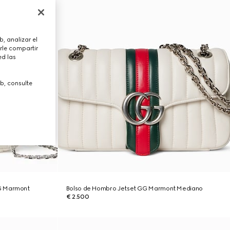
, analizar el
rle compartir
ed las
b, consulte
G Marmont
Bolso de Hombro Jetset GG Marmont Mediano
€ 2.500