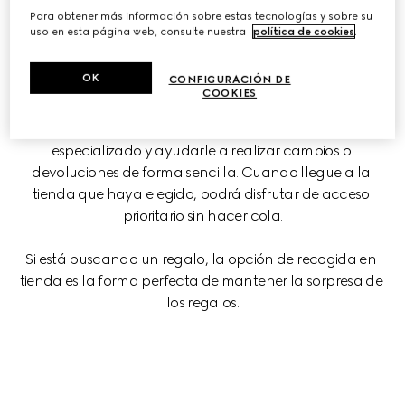
Para obtener más información sobre estas tecnologías y sobre su
facilidad de comprar online con una experiencia 
uso en esta página web, consulte nuestra
política de cookies
.
personalizada.
OK
CONFIGURACIÓN DE
Elija cuándo y dónde recoger sus artículos en función de 
COOKIES
su horario. Nuestros asesores de clientes le 
acompañarán para ofrecerle asesoramiento 
especializado y ayudarle a realizar cambios o 
devoluciones de forma sencilla. Cuando llegue a la 
tienda que haya elegido, podrá disfrutar de acceso 
prioritario sin hacer cola.
Si está buscando un regalo, la opción de recogida en 
tienda es la forma perfecta de mantener la sorpresa de 
los regalos.