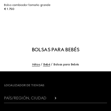
Bolso cambiador tamaño grande
€ 1.750
BOLSAS PARA BEBÉS
Niños
Bebé
Bolsas para Bebés
Footer
LOCALIZADOR DE TIENDAS
PAÍS/REGIÓN, CIUDAD