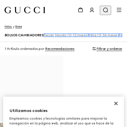
Niños
Bebé
BOLSOS CAMBIADORES
Recién Nacido (0-12 meses)
Niña (0-36 meses)
Niño
1 Artículo
ordenados por
Recomendaciones
Filtrar y ordenar
Utilizamos cookies
Empleamos cookies y tecnologías similares para mejorar la
navegación en la página web, analizar el uso que se hace de la