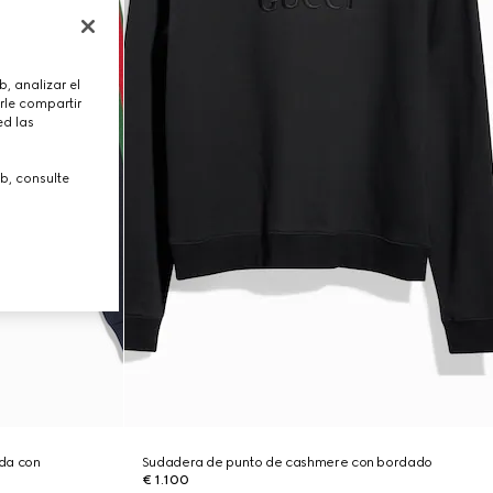
, analizar el
rle compartir
ed las
b, consulte
da con
Sudadera de punto de cashmere con bordado
€ 1.100