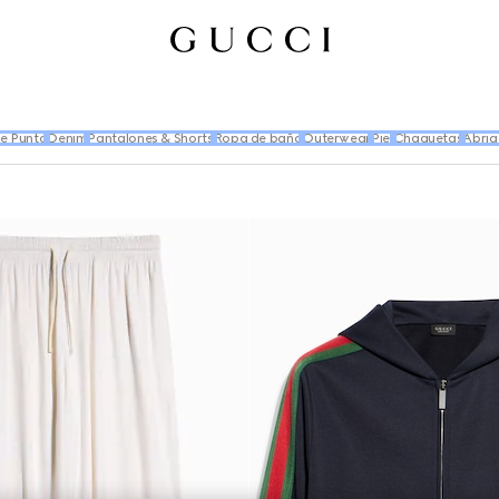
e Punto
Denim
Pantalones & Shorts
Ropa de baño
Outerwear
Piel
Chaquetas
Abrig