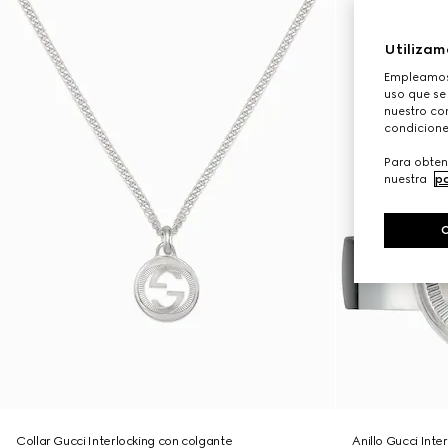
Utilizam
Empleamos 
uso que se
nuestro con
condicione
Para obten
nuestra
po
Collar Gucci Interlocking con colgante
Anillo Gucci Inte