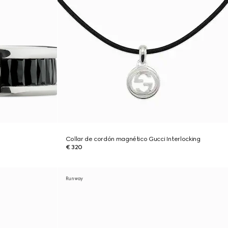
Collar de cordón magnético Gucci Interlocking
€ 320
Runway