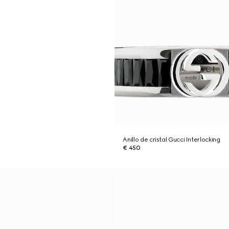
Anillo de cristal Gucci Interlocking
€ 450