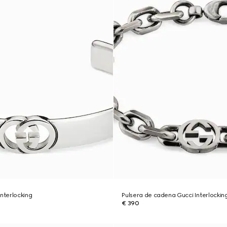
Interlocking
Pulsera de cadena Gucci Interlockin
€ 390