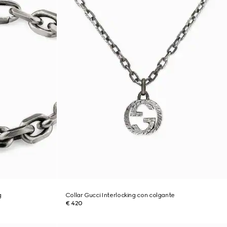
g
Collar Gucci Interlocking con colgante
€ 420