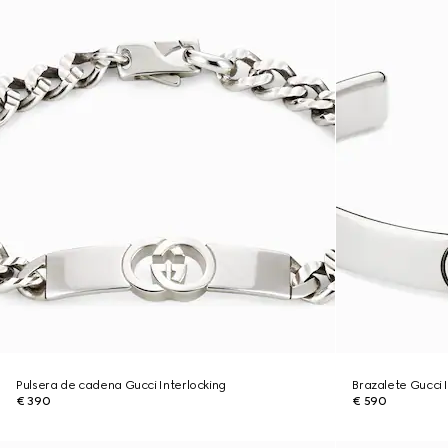
Pulsera de cadena Gucci Interlocking
Brazalete Gucci 
€ 390
€ 590