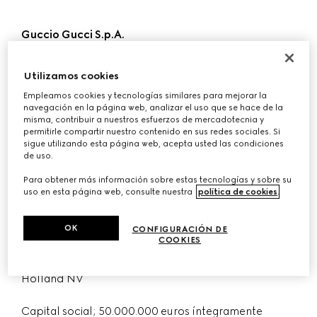
Guccio Gucci S.p.A.
Sociedad constituida y existente al amparo de las
Utilizamos cookies
leyes de Italia, con domicilio social en Via Tornabuoni
Empleamos cookies y tecnologías similares para mejorar la
73/r, 50123 Florencia, Italia.
navegación en la página web, analizar el uso que se hace de la
misma, contribuir a nuestros esfuerzos de mercadotecnia y
Número a efectos de IVA: 04294710480
permitirle compartir nuestro contenido en sus redes sociales. Si
sigue utilizando esta página web, acepta usted las condiciones
de uso.
Número de Identificación Fiscal – Registro de
Para obtener más información sobre estas tecnologías y sobre su
sociedades de Florencia: 03031300159
uso en esta página web, consulte nuestra
política de cookies
.
R.E.A. (Registro Económico Administrativo Italiano) FI
OK
438090
CONFIGURACIÓN DE
COOKIES
Sujeta a la dirección y coordinación de Kering
Holland NV
Capital social; 50.000.000 euros íntegramente