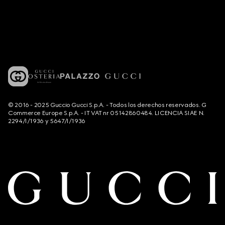
© 2016 - 2025 Guccio Gucci S.p.A. - Todos los derechos reservados. G
Commerce Europe S.p.A. - IT VAT nr 05142860484. LICENCIA SIAE N.
2294/I/1936 y 5647/I/1936