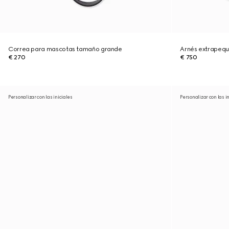
Correa para mascotas tamaño grande
Arnés extrapeq
€ 270
€ 750
Personalizar con las iniciales
Personalizar con las i