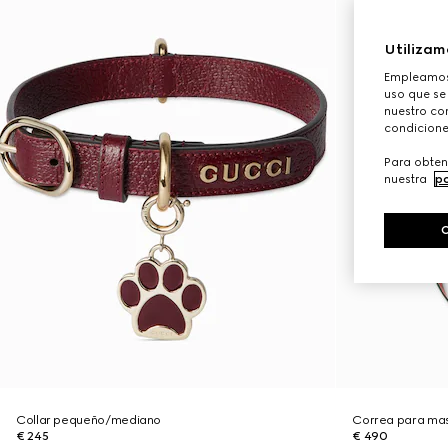
Utilizam
Empleamos 
uso que se
nuestro con
condicione
Para obten
nuestra
po
Collar pequeño/mediano
Correa para ma
€ 245
€ 490