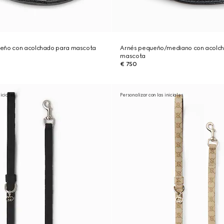
ueño con acolchado para mascota
Arnés pequeño/mediano con acolc
mascota
€ 750
niciales
Personalizar con las iniciales