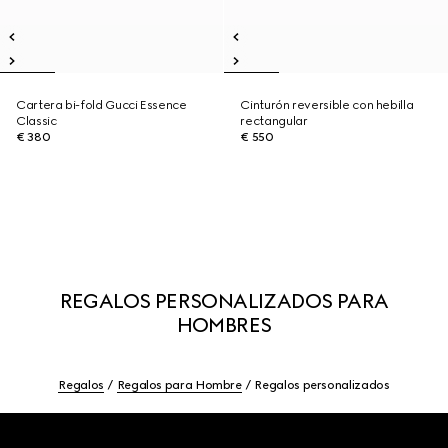
Cartera bi-fold Gucci Essence
Cinturón reversible con hebilla
Classic
rectangular
€ 380
€ 550
REGALOS PERSONALIZADOS PARA
HOMBRES
Regalos
Regalos para Hombre
Regalos personalizados
Footer