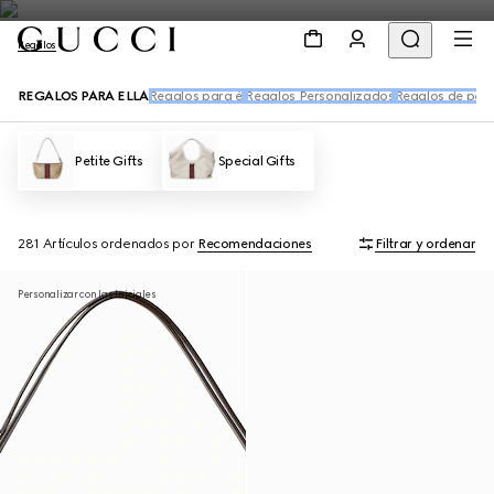
Regalos
REGALOS PARA ELLA
Regalos para él
Regalos Personalizados
Regalos de perf
Petite Gifts
Special Gifts
281 Artículos
ordenados por
Recomendaciones
Filtrar y ordenar
Personalizar con las iniciales