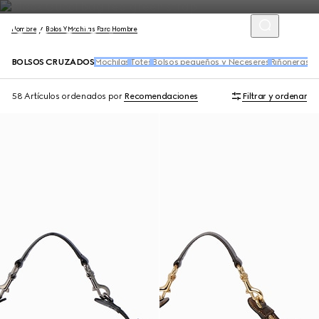
Hombre
Bolos Y Mochilas Para Hombre
BOLSOS CRUZADOS
Mochilas
Totes
Bolsos pequeños y Neceseres
Riñoneras y
58 Artículos
ordenados por
Recomendaciones
Filtrar y ordenar