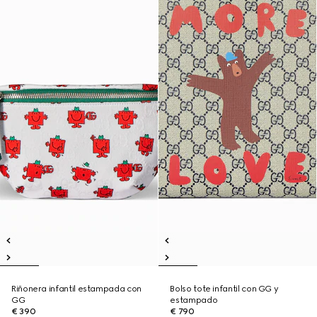
Riñonera infantil estampada con
Bolso tote infantil con GG y
GG
estampado
€ 390
€ 790