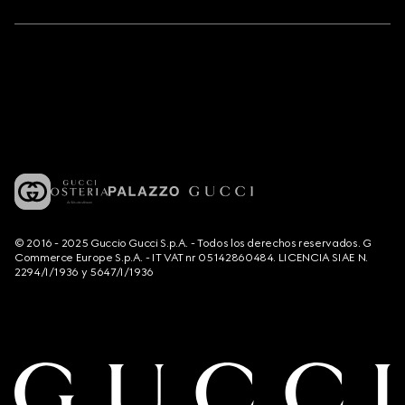
© 2016 - 2025 Guccio Gucci S.p.A. - Todos los derechos reservados. G
Commerce Europe S.p.A. - IT VAT nr 05142860484. LICENCIA SIAE N.
2294/I/1936 y 5647/I/1936