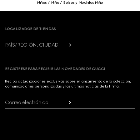
Niños
Niño
Bolsos y Mochilas Niño
Footer
LOCALIZADOR DE TIENDAS
PAÍS/REGIÓN, CIUDAD
REGÍSTRESE PARA RECIBIR LAS NOVEDADES DE GUCCI
Reciba actualizaciones exclusivas sobre el lanzamiento de la colección,
comunicaciones personalizadas y las últimas noticias de la Firma.
Correo electrónico