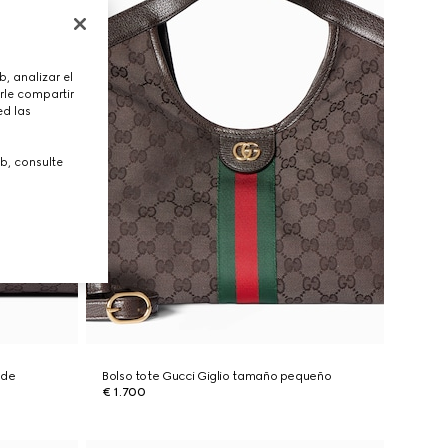
, analizar el
rle compartir
ed las
b, consulte
nde
Bolso tote Gucci Giglio tamaño pequeño
€ 1.700