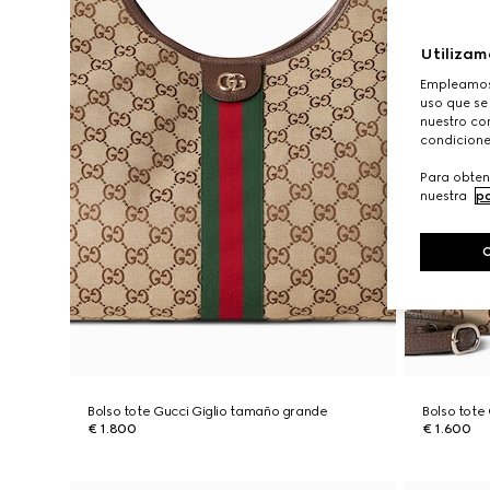
Utilizam
Empleamos 
uso que se
nuestro con
condicione
Para obten
nuestra
po
Bolso tote Gucci Giglio tamaño grande
Bolso tote
€ 1.800
€ 1.600