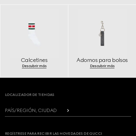
Calcetines
Adornos para bolsos
Descubrir más
Descubrir más
Footer
LOCALIZADOR DE TIENDAS
PAÍS/REGIÓN, CIUDAD
REGÍSTRESE PARA RECIBIR LAS NOVEDADES DE GUCCI