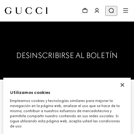
DESINSCRIBIRSE AL BOLETÍN
Utilizamos cookies
Introduzca su dirección de correo
Empleamos cookies y tecnologías similares para mejorar la
electrónico a continuación y
navegación en la página web, analizar el uso que se hace de la
eliminaremos su dirección de
misma, contribuir a nuestros esfuerzos de mercadotecnia y
permitirle compartir nuestro contenido en sus redes sociales. Si
nuestra lista de correo electrónico.
sigue utilizando esta página web, acepta usted las condiciones
de uso.