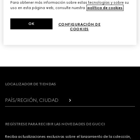
Para obtener más información sobre estas tecnologías y sobre su
CORREO ELECTRÓNICO
uso en esta página web, consulte nuestra
política de cookies
.
OK
CONFIGURACIÓN DE
COOKIES
DARSE DE BAJA
Footer
LOCALIZADOR DE TIENDAS
PAÍS/REGIÓN, CIUDAD
REGÍSTRESE PARA RECIBIR LAS NOVEDADES DE GUCCI
Reciba actualizaciones exclusivas sobre el lanzamiento de la colección,