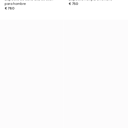
para hombre
€ 750
€ 780