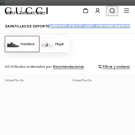
Hombre
Zapatos de Hombre
ZAPATILLAS DE DEPORTE
Mocasines
Sandalias
Driver
Zapatos con Cordones
Hombre
Mujer
60 Artículos
ordenados por
Recomendaciones
Filtrar y ordenar
Virtual Try-On
Virtual Try-On