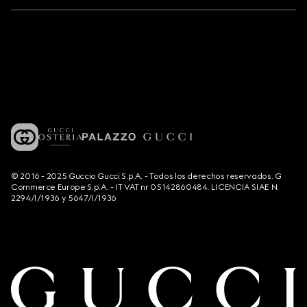
© 2016 - 2025 Guccio Gucci S.p.A. - Todos los derechos reservados. G
Commerce Europe S.p.A. - IT VAT nr 05142860484. LICENCIA SIAE N.
2294/I/1936 y 5647/I/1936