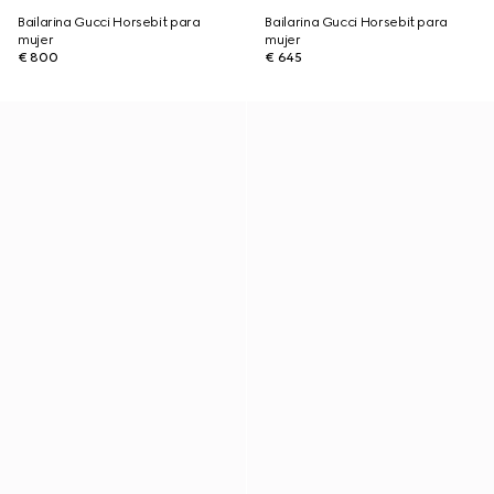
Bailarina Gucci Horsebit para
Bailarina Gucci Horsebit para
mujer
mujer
€ 800
€ 645