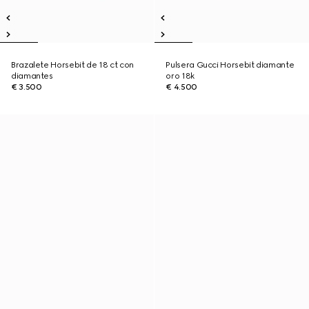
Brazalete Horsebit de 18 ct con
Pulsera Gucci Horsebit diamante
diamantes
oro 18k
€ 3.500
€ 4.500