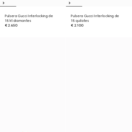
Pulsera Gucci Interlocking de
Pulsera Gucci Interlocking de
18 kt diamantes
18 quilates
€ 2.650
€ 2.100