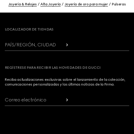
Joyería & Relojes
Alta Joyería
Joyería de oro para mujer
Pulseras
Footer
LOCALIZADOR DE TIENDAS
PAÍS/REGIÓN, CIUDAD
REGÍSTRESE PARA RECIBIR LAS NOVEDADES DE GUCCI
Reciba actualizaciones exclusivas sobre el lanzamiento de la colección,
comunicaciones personalizadas y las últimas noticias de la Firma.
Correo electrónico