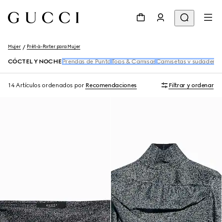
Mujer
Prêt-à-Porter para Mujer
CÓCTEL Y NOCHE
Prendas de Punto
Tops & Camisas
Camisetas y sudaderas
14 Artículos
ordenados por
Recomendaciones
Filtrar y ordenar