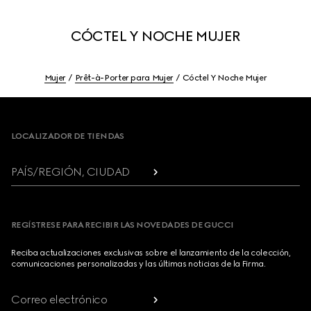
CÓCTEL Y NOCHE MUJER
Mujer
Prêt-à-Porter para Mujer
Cóctel Y Noche Mujer
Footer
LOCALIZADOR DE TIENDAS
PAÍS/REGIÓN, CIUDAD
REGÍSTRESE PARA RECIBIR LAS NOVEDADES DE GUCCI
Reciba actualizaciones exclusivas sobre el lanzamiento de la colección,
comunicaciones personalizadas y las últimas noticias de la Firma.
Correo electrónico