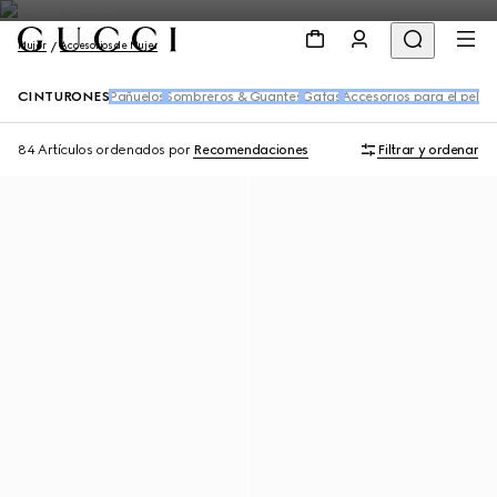
Mujer
Accesorios de Mujer
CINTURONES
Pañuelos
Sombreros & Guantes
Gafas
Accesorios para el pelo
C
84 Artículos
ordenados por
Recomendaciones
Filtrar y ordenar