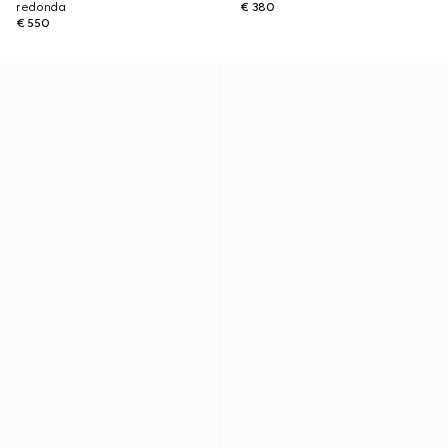
redonda
€ 380
€ 550