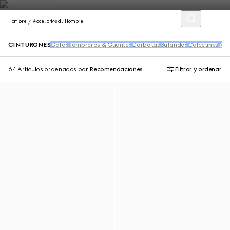
Hombre
Accesorios de Hombre
CINTURONES
Gafas
Sombreros & Guantes
Corbatas
Bufandas
Calcetines
Acce
64 Artículos
ordenados por
Recomendaciones
Filtrar y ordenar