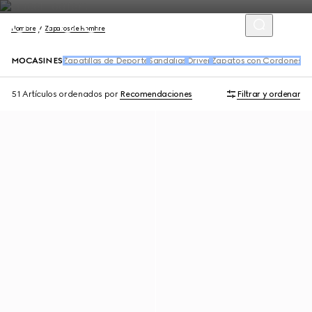
Hombre
Zapatos de Hombre
MOCASINES
Zapatillas de Deporte
Sandalias
Driver
Zapatos con Cordones
Bo
51 Artículos
ordenados por
Recomendaciones
Filtrar y ordenar