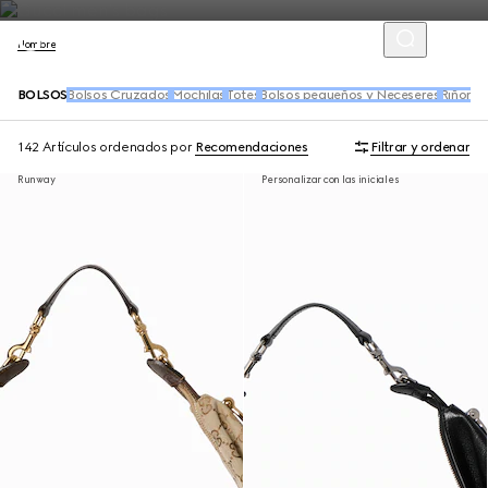
Hombre
BOLSOS
Bolsos Cruzados
Mochilas
Totes
Bolsos pequeños y Neceseres
Riñoner
142 Artículos
ordenados por
Recomendaciones
Filtrar y ordenar
Runway
Personalizar con las iniciales