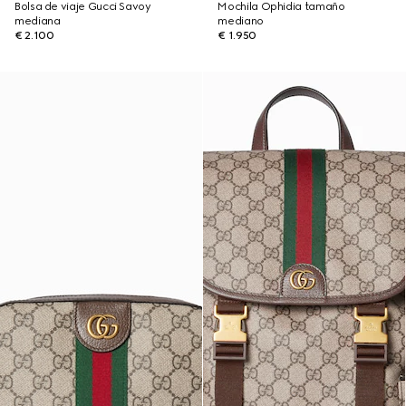
Bolsa de viaje Gucci Savoy
Mochila Ophidia tamaño
mediana
mediano
€ 2.100
€ 1.950