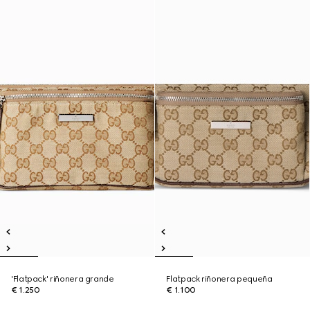
'Flatpack' riñonera grande
Flatpack riñonera pequeña
€ 1.250
€ 1.100