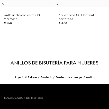
Anillo ancho con corte GG
Anillo ancho GG Marmont
Marmont
perforado
€ 350
€ 390
ANILLOS DE BISUTERÍA PARA MUJERES
Joyería & Relojes
Bisutería
Bisuteria para mujer
Anillos
Footer
LOCALIZADOR DE TIENDAS