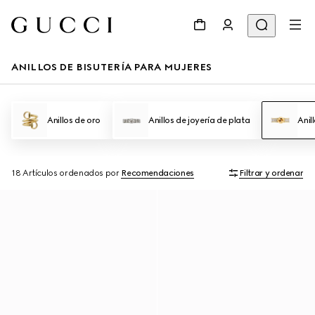
ANILLOS DE BISUTERÍA PARA MUJERES
Anillos de oro
Anillos de joyería de plata
Anil
18 Artículos
ordenados por
Recomendaciones
Filtrar y ordenar