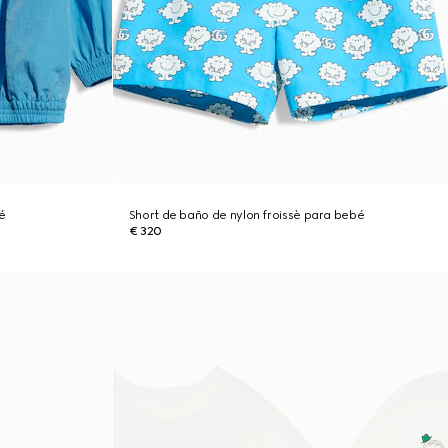
é
Short de baño de nylon froissè para bebé
€ 320