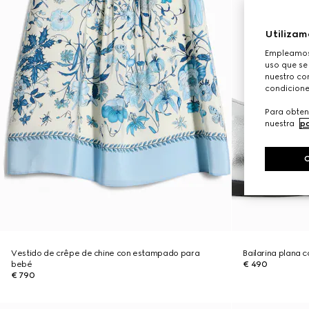
Utilizam
Empleamos 
uso que se
nuestro con
condicione
Para obten
nuestra
po
Vestido de crêpe de chine con estampado para
Bailarina plana 
bebé
€ 490
€ 790