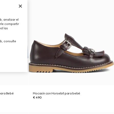
, analizar el
rle compartir
ed las
b, consulte
para Bebé
Mocasín con Horsebit para bebé
€ 490