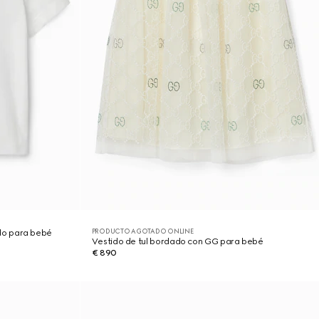
PRODUCTO AGOTADO ONLINE
do para bebé
Vestido de tul bordado con GG para bebé
€ 890