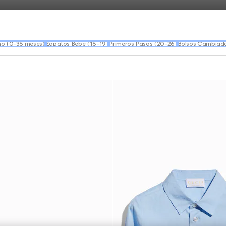
ño (0-36 meses)
Zapatos Bebé (16-19)
Primeros Pasos (20-26)
Bolsos Cambiad