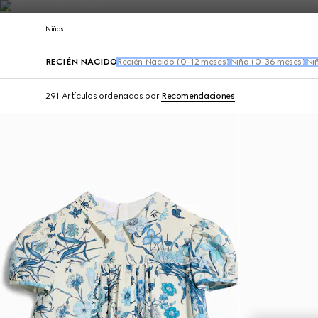
Póngase en contacto con nosotros
Niños
RECIÉN NACIDO
Recién Nacido (0-12 meses)
Niña (0-36 meses)
Ni
291 Artículos
ordenados por
Recomendaciones