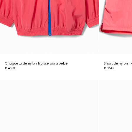
Chaqueta de nylon froissé para bebé
Short de nylon f
€ 490
€ 250