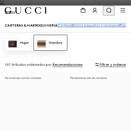
Hombre
CARTERAS & MARROQUINERÍA
Carteras
Bolsos pequeños y neceseres
Tarjet
Mujer
Hombre
167 Artículos
ordenados por
Recomendaciones
Filtrar y ordenar
Personalizar con las iniciales
Personalizar con las iniciales