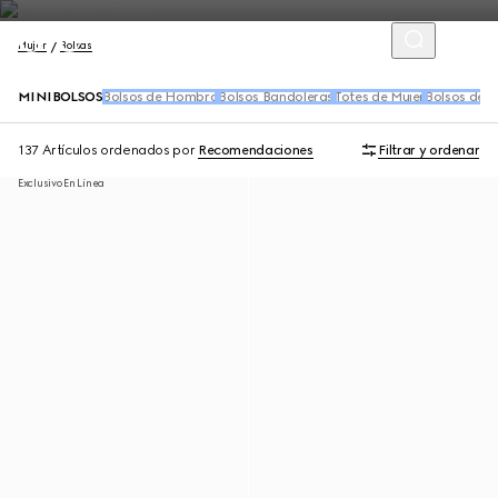
Mujer
Bolsas
MINIBOLSOS
Bolsos de Hombro
Bolsos Bandoleras
Totes de Mujer
Bolsos de 
137 Artículos
ordenados por
Recomendaciones
Filtrar y ordenar
Exclusivo En Línea