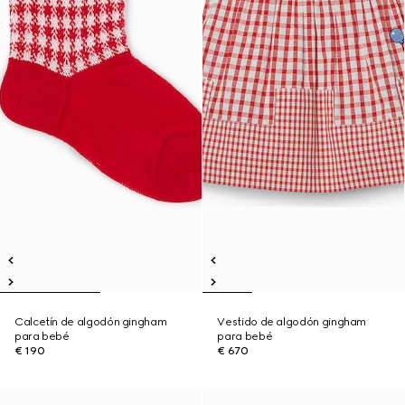
Calcetín de algodón gingham
Vestido de algodón gingham
para bebé
para bebé
€ 190
€ 670