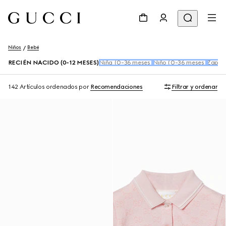
Niños
Bebé
RECIÉN NACIDO (0-12 MESES)
Niña (0-36 meses)
Niño (0-36 meses)
Zapato
142 Artículos
ordenados por
Recomendaciones
Filtrar y ordenar