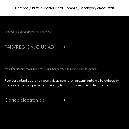
Hombre
Prêt-à-Porter Para Hombre
Abrigos y chaquetas
Footer
LOCALIZADOR DE TIENDAS
PAÍS/REGIÓN, CIUDAD
REGÍSTRESE PARA RECIBIR LAS NOVEDADES DE GUCCI
Reciba actualizaciones exclusivas sobre el lanzamiento de la colección,
comunicaciones personalizadas y las últimas noticias de la Firma.
Correo electrónico