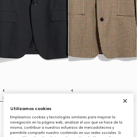
Utilizamos cookies
Chaqueta de botonadura
Chaqueta de botonadura
sencilla de lana
sencilla de lana gingham
Empleamos cookies y tecnologías similares para mejorar la
€ 3.100
€ 2.700
navegación en la página web, analizar el uso que se hace de la
misma, contribuir a nuestros esfuerzos de mercadotecnia y
permitirle compartir nuestro contenido en sus redes sociales. Si