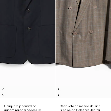
Chaqueta jacquard de
Chaqueta de mezcla de lana
gabardina de algodón GG
Príncipe de Gales recubierta