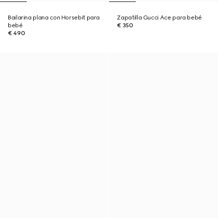
Bailarina plana con Horsebit para
Zapatilla Gucci Ace para bebé
bebé
€ 350
€ 490