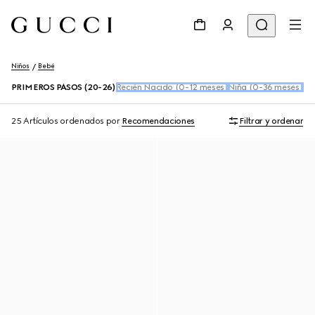
Niños
Bebé
PRIMEROS PASOS (20-26)
Recién Nacido (0-12 meses)
Niña (0-36 meses)
Ni
25 Artículos
ordenados por
Recomendaciones
Filtrar y ordenar