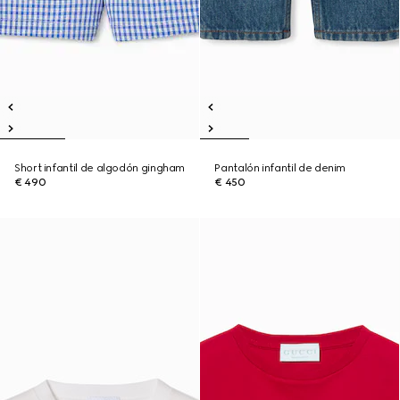
Short infantil de algodón gingham
Pantalón infantil de denim
€ 490
€ 450