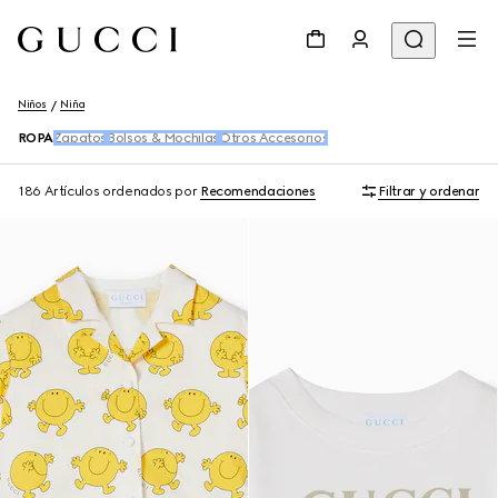
Niños
Niña
ROPA
Zapatos
Bolsos & Mochilas
Otros Accesorios
186 Artículos
ordenados por
Recomendaciones
Filtrar y ordenar