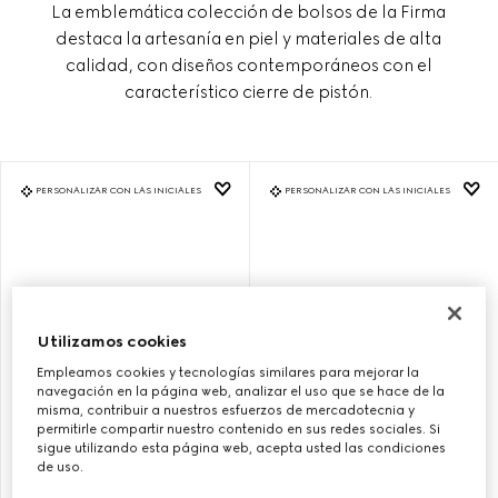
La emblemática colección de bolsos de la Firma
destaca la artesanía en piel y materiales de alta
calidad, con diseños contemporáneos con el
característico cierre de pistón.
PERSONALIZAR CON LAS INICIALES
PERSONALIZAR CON LAS INICIALES
Utilizamos cookies
Empleamos cookies y tecnologías similares para mejorar la
navegación en la página web, analizar el uso que se hace de la
misma, contribuir a nuestros esfuerzos de mercadotecnia y
permitirle compartir nuestro contenido en sus redes sociales. Si
sigue utilizando esta página web, acepta usted las condiciones
BOLSO DE HOMBRO GUCCI
BOLSO DE HOMBRO GUCCI
de uso.
JACKIE 1961 MEDIANO
JACKIE 1961 MEDIANO