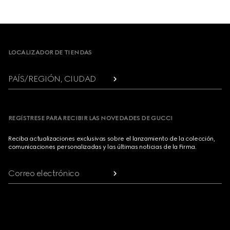
Footer
LOCALIZADOR DE TIENDAS
PAÍS/REGIÓN, CIUDAD
REGÍSTRESE PARA RECIBIR LAS NOVEDADES DE GUCCI
Reciba actualizaciones exclusivas sobre el lanzamiento de la colección,
comunicaciones personalizadas y las últimas noticias de la Firma.
Correo electrónico