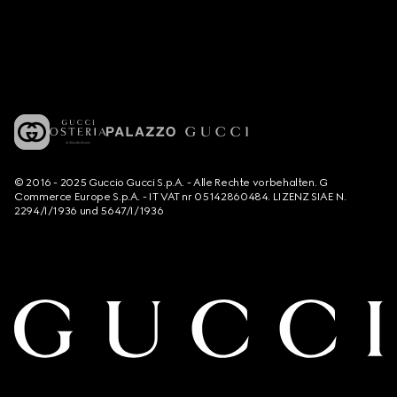
© 2016 - 2025 Guccio Gucci S.p.A. - Alle Rechte vorbehalten. G
Commerce Europe S.p.A. - IT VAT nr 05142860484. LIZENZ SIAE N.
2294/I/1936 und 5647/I/1936