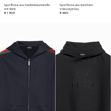
Sporthose aus Seidenbaumwolle
Sporthose aus weichem
mit Web
Viskosejersey
€ 1.900
€ 880