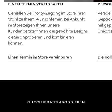
EINEN TERMIN VEREINBAREN
PERSO
Genießen Sie Priority-Zugang im Store Ihrer 
Veredel
Wahl zu Ihrem Wunschtermin. Bei Ankunft 
Gepäcks
im Store zeigen Ihnen unsere 
mit gepr
Kundenberater*innen ausgewählte Designs, 
Unikat 
die Sie anprobieren und kombinieren 
können.
Einen Termin im Store vereinbaren
Die Kol
GUCCI UPDATES ABONNIEREN