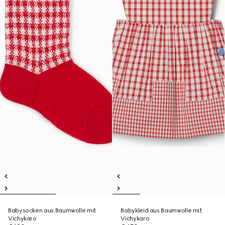
Babysocken aus Baumwolle mit
Babykleid aus Baumwolle mit
Vichykaro
Vichykaro