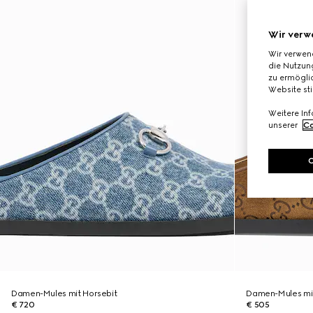
Wir verw
Wir verwen
die Nutzung
zu ermöglic
Website st
Weitere In
unserer
Co
Damen-Mules mit Horsebit
Damen-Mules mit
€ 720
€ 505