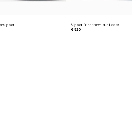
nslipper
Slipper Princetown aus Leder
€ 820