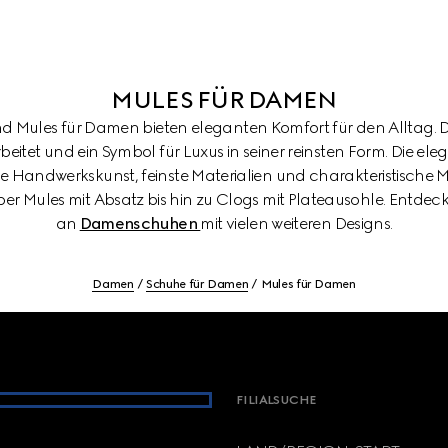
MULES FÜR DAMEN
nd Mules für Damen bieten eleganten Komfort für den Alltag. Di
eitet und ein Symbol für Luxus in seiner reinsten Form. Die el
che Handwerkskunst, feinste Materialien und charakteristische 
er Mules mit Absatz bis hin zu Clogs mit Plateausohle. Entdec
an
Damenschuhen
mit vielen weiteren Designs.
Damen
Schuhe für Damen
Mules für Damen
FILIALSUCHE