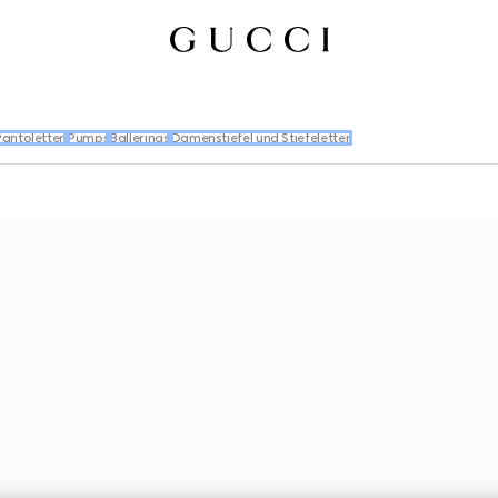
antoletten
Pumps
Ballerinas
Damenstiefel und Stiefeletten