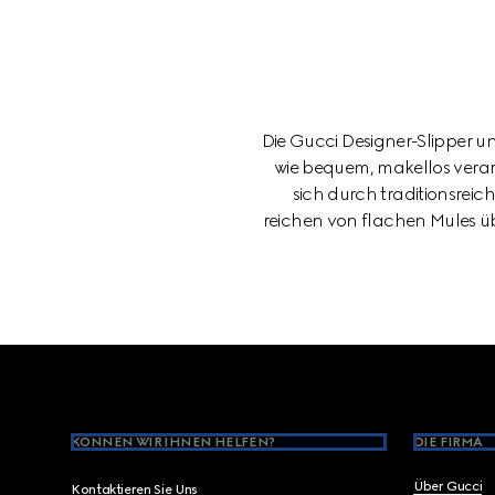
Die Gucci Designer-Slipper u
wie bequem, makellos verarb
sich durch traditionsrei
reichen von flachen Mules üb
Footer
KÖNNEN WIR IHNEN HELFEN?
DIE FIRMA
Über Gucci
Kontaktieren Sie Uns