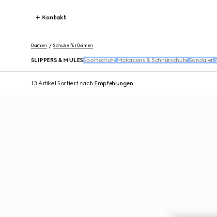
Kontakt
Damen
Schuhe für Damen
SLIPPERS & MULES
Sportschuhe
Mokassins & Schnürschuhe
Sandalen
P
13 Artikel
Sortiert nach
Empfehlungen