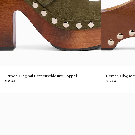
Damen-Clog mit Plateausohle und Doppel G
Damen-Clog mit 
€ 805
€ 770