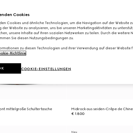
enden Cookies
den Cookies und ähnliche Technologien, um die Navigation auf der Website zu
 der Website zu analysieren, uns bei unseren Marketingaktivitäten zu unterstü
hen, unsere Inhalte auf Ihren sozialen Netzwerken zu teilen. Durch die weitere 
immen Sie diesen Nutzungsbedingungen zu.
formationen zu diesen Technologien und ihrer Verwendung auf dieser Website fi
okie-Richtlinie
.
OK
COOKIE-EINSTELLUNGEN
nt mittelgroße Schultertasche
Midirock aus seiden-Crêpe de Chine 
€ 1.800
Neu