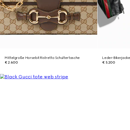
Mittelgroße Horsebit Ristretto Schultertasche
Leder-Bikerjack
€ 2.600
€ 5.200