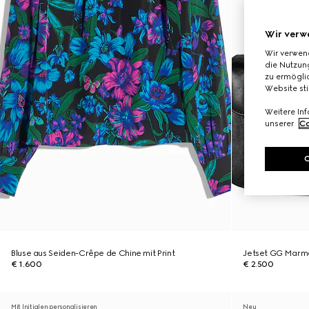
Wir verw
Wir verwen
die Nutzung
zu ermöglic
Website st
Weitere In
unserer
Co
Bluse aus Seiden-Crêpe de Chine mit Print
Jetset GG Marmo
€ 1.600
€ 2.500
Mit Initialen personalisieren
Neu