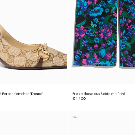
 Fersenriemchen 'Donna'
Freizeithose aus Seide mit Print
€ 1.400
Neu