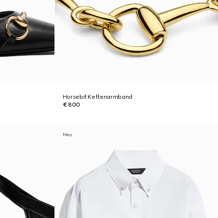
Horsebit Kettenarmband
€ 800
Neu