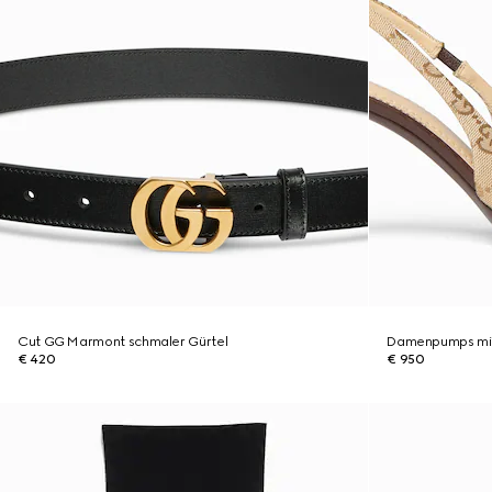
Cut GG Marmont schmaler Gürtel
Damenpumps mit
€ 420
€ 950