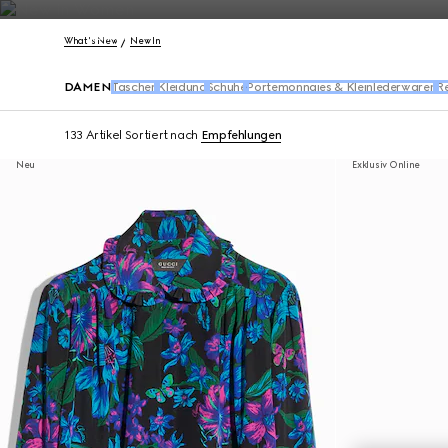
Kontakt
What's New
New In
DAMEN
Taschen
Kleidung
Schuhe
Portemonnaies & Kleinlederwaren
R
133 Artikel
Sortiert nach
Empfehlungen
Neu
Exklusiv Online