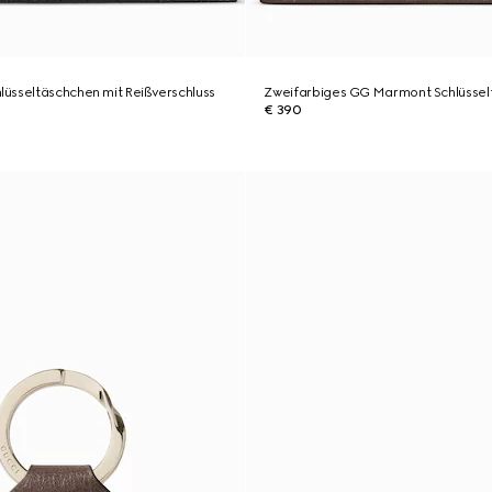
üsseltäschchen mit Reißverschluss
Zweifarbiges GG Marmont Schlüssel
€ 390