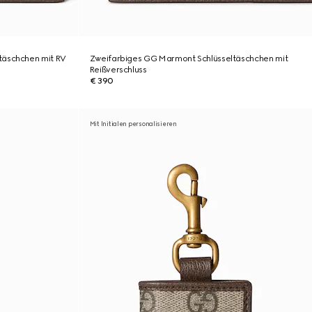
täschchen mit RV
Zweifarbiges GG Marmont Schlüsseltäschchen mit
Reißverschluss
€ 390
Mit Initialen personalisieren