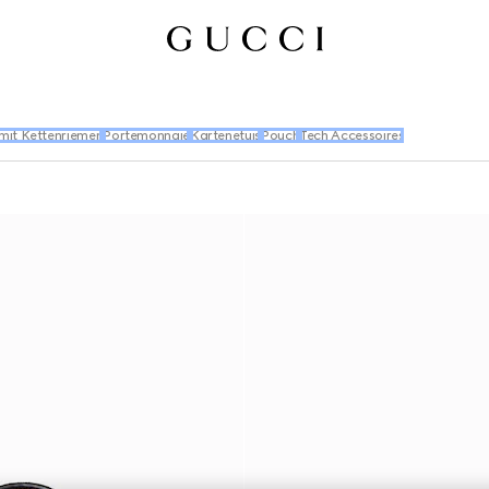
 mit Kettenriemen
Portemonnaie
Kartenetuis
Pouch
Tech Accessoires