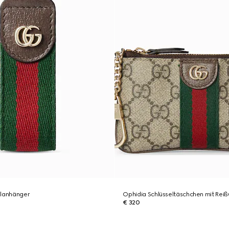
elanhänger
Ophidia Schlüsseltäschchen mit Reiß
€ 320