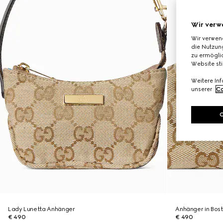
Wir verw
Wir verwen
die Nutzung
zu ermöglic
Website st
Weitere In
unserer
Co
Lady Lunetta Anhänger
Anhänger in Bos
€ 490
€ 490