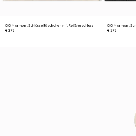
GG Marmont Schlüsseltäschchen mit Reißverschluss
GG Marmont Schl
€ 275
€ 275