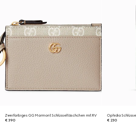
Zweifarbiges GG Marmont Schlüsseltäschchen mit RV
Ophidia Schlüss
€ 390
€ 230