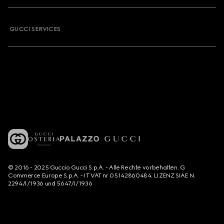
GUCCI SERVICES
© 2016 - 2025 Guccio Gucci S.p.A. - Alle Rechte vorbehalten. G
Commerce Europe S.p.A. - IT VAT nr 05142860484. LIZENZ SIAE N.
2294/I/1936 und 5647/I/1936