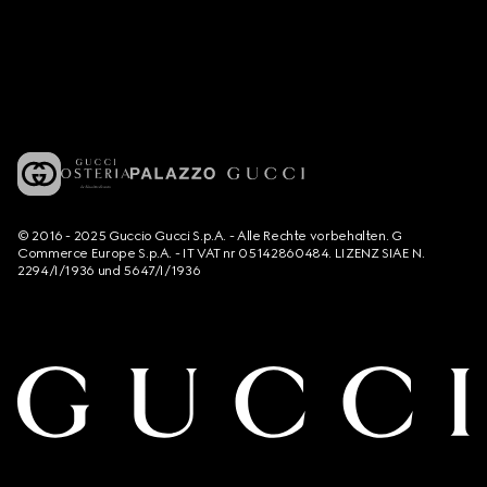
© 2016 - 2025 Guccio Gucci S.p.A. - Alle Rechte vorbehalten. G
Commerce Europe S.p.A. - IT VAT nr 05142860484. LIZENZ SIAE N.
2294/I/1936 und 5647/I/1936